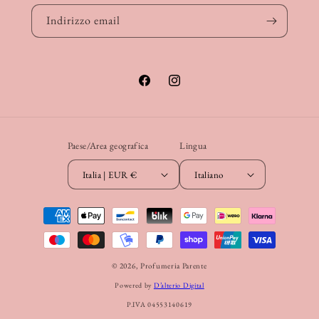
Indirizzo email
Facebook
Instagram
Paese/Area geografica
Lingua
Italia | EUR €
Italiano
Metodi
di
pagamento
© 2026,
Profumeria Parente
Powered by
D’alterio Digital
P.IVA 04553140619