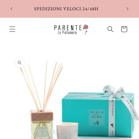
Vai
direttamente
SPEDIZIONI VELOCI 24/48H
ai contenuti
Carrello
Passa alle
informazioni
sul prodotto