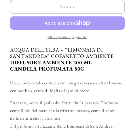
per
per
ACQUA
ACQUA
Esaurito
DELL’ELBA
DELL’ELBA
–
–
“Limonaia
“Limonaia
di
di
Sant&#39;Andrea”
Sant&#39;Andrea”
Altre opzioni di pagamento
Cofanetto
Cofanetto
Ambiente
Ambiente
ACQUA DELL’ELBA – “LIMONAIA DI
SANT’ANDREA” COFANETTO AMBIENTE
DIFFUSORE AMBIENTE 200 ML +
CANDELA PROFUMATA 80G
Un accordo vitalizzante creato con gli oli essenziali di limone,
con basilico, verde di foglia e legni di cedro.
Frizzante, come il giallo dei frutti che la pervade. Profondo,
come il blu del mare che la riflette. Intenso, come il verde
della natura che la circonda.
È il profumo vitalizzante della Limonaia di Sant’Andrea,