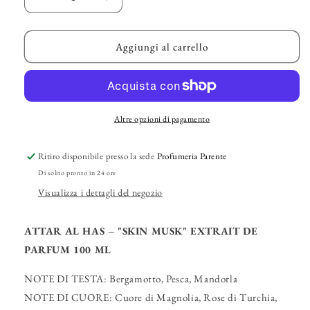
Diminuisci
Aumenta
quantità
quantità
per
per
ATTAR
ATTAR
Aggiungi al carrello
AL
AL
HAS
HAS
–
–
&quot;Skin
&quot;Skin
Musk&quot;
Musk&quot;
Altre opzioni di pagamento
Extrait
Extrait
de
de
Ritiro disponibile presso la sede
Profumeria Parente
Parfum
Parfum
Di solito pronto in 24 ore
Visualizza i dettagli del negozio
ATTAR AL HAS – "SKIN MUSK" EXTRAIT DE
PARFUM 100 ML
NOTE DI TESTA:
Bergamotto, Pesca, Mandorla
NOTE DI CUORE:
Cuore di Magnolia, Rose di Turchia,