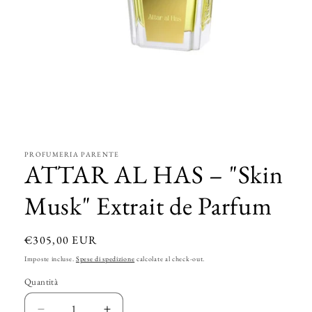
Apri
contenuti
multimediali
1
in
PROFUMERIA PARENTE
finestra
ATTAR AL HAS – "Skin
modale
Musk" Extrait de Parfum
Prezzo
€305,00 EUR
di
Imposte incluse.
Spese di spedizione
calcolate al check-out.
listino
Quantità