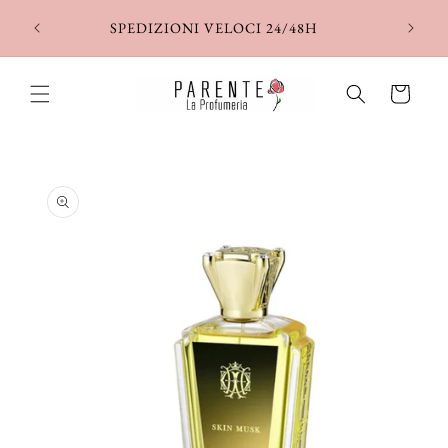
Vai
direttamente
SPEDIZIONI VELOCI 24/48H
ai contenuti
Carrello
Passa alle
informazioni
sul prodotto