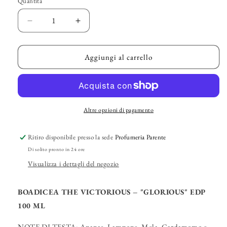
Quantità
Diminuisci
Aumenta
quantità
quantità
per
per
BOADICEA
BOADICEA
Aggiungi al carrello
THE
THE
VICTORIOUS
VICTORIOUS
–
–
&quot;Glorious&quot;
&quot;Glorious&quot;
EDP
EDP
Altre opzioni di pagamento
Ritiro disponibile presso la sede
Profumeria Parente
Di solito pronto in 24 ore
Visualizza i dettagli del negozio
BOADICEA THE VICTORIOUS – "GLORIOUS" EDP
100 ML
NOTE DI TESTA:
Ananas, Lampone, Mela, Cardamomo e