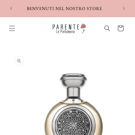
Vai
ORI A
direttamente
BENVENUTI NEL NOSTRO STORE
ai contenuti
Carrello
Passa alle
informazioni
sul prodotto