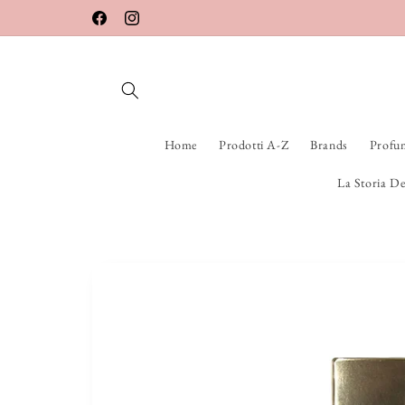
Vai
direttamente
Facebook
Instagram
ai contenuti
Home
Prodotti A-Z
Brands
Profu
La Storia De
Passa alle
informazioni
sul prodotto