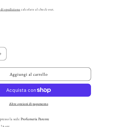
g
 di spedizione
calcolate al check-out.
r
a
f
i
c
Aumenta
quantità
a
per
T
BRECOURT
Aggiungi al carrello
–
ve&quot;
&quot;Captive&quot;
EDP
Altre opzioni di pagamento
presso la sede
Profumeria Parente
 24 ore