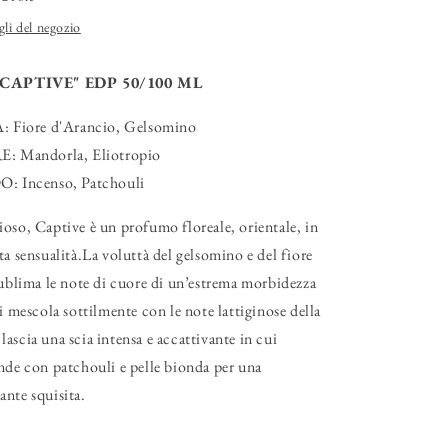
gli del negozio
CAPTIVE" EDP 50/100 ML
Fiore d'Arancio, Gelsomino
 Mandorla, Eliotropio
 Incenso, Patchouli
oso, Captive è un profumo floreale, orientale, in
ta sensualità.La voluttà del gelsomino e del fiore
sublima le note di cuore di un’estrema morbidezza
si mescola sottilmente con le note lattiginose della
ascia una scia intensa e accattivante in cui
nde con patchouli e pelle bionda per una
nte squisita.