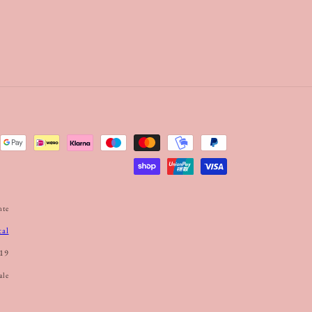
nte
tal
19
ale