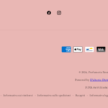
Facebook
Instagram
Metodi
di
pagamento
© 2026,
Profumeria Pare
Powered by
D’alterio Digi
P.IVA 045531406
Informativa sui rimborsi
Informativa sulle spedizioni
Recapiti
Informativa leg