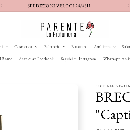
SPEDIZIONE ASSICURATA
S
mi
Cosmetica
Pelletteria
Rasatura
Ambiente
Sola
l Brand
Seguici su Facebook
Seguici su Instagram
Whatsapp Assis
PROFUMERIA PARE
BRE
"Capt