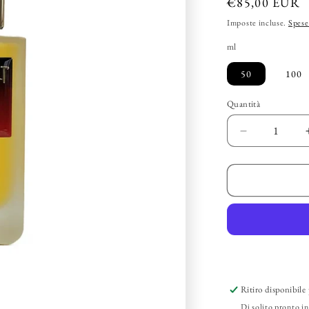
Prezzo
€85,00 EUR
di
Imposte incluse.
Spese
listino
ml
50
100
Quantità
Diminuisci
quantità
per
BRECOUR
–
&quot;Capti
EDP
Ritiro disponibile 
Di solito pronto in