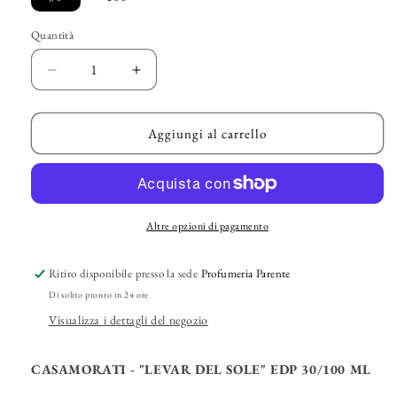
Quantità
Diminuisci
Aumenta
quantità
quantità
per
per
CASAMORATI
CASAMORATI
Aggiungi al carrello
-
-
&quot;Levar
&quot;Levar
del
del
Sole&quot;
Sole&quot;
EDP
EDP
Altre opzioni di pagamento
Ritiro disponibile presso la sede
Profumeria Parente
Di solito pronto in 24 ore
Visualizza i dettagli del negozio
CASAMORATI - "LEVAR DEL SOLE" EDP 30/100 ML