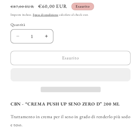
Prezzo
Prezzo
€60,00 EUR
€87,00 EUR
Esaurito
di
scontato
Imposte incluse.
Spese di spedizione
calcolate al check-out.
listino
Quantità
Diminuisci
Aumenta
quantità
quantità
per
per
CBN
CBN
Esaurito
–
–
“Zero
“Zero
D
D
Creme
Creme
Push-
Push-
Up
Up
Seins”
Seins”
CBN - “CREMA PUSH UP SENO ZERO D” 200 ML
Trattamento in crema per il seno in grado di renderlo più sodo
e teso.