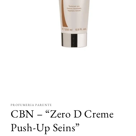
Apri
contenuti
multimediali
1
in
PROFUMERIA PARENTE
finestra
CBN – “Zero D Creme
modale
Push-Up Seins”