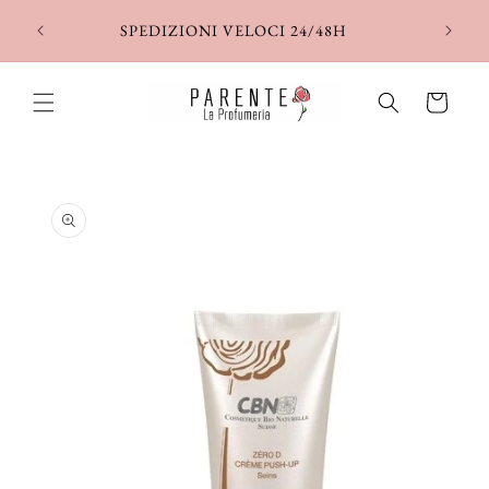
Vai
direttamente
SPEDIZIONI VELOCI 24/48H
ai contenuti
Carrello
Passa alle
informazioni
sul prodotto