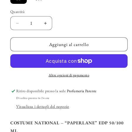
Quantità
Diminuisci
Aumenta
quantità
quantità
per
per
COSTUME
COSTUME
Aggiungi al carrello
NATIONAL
NATIONAL
–
–
“Paperlane”
“Paperlane”
EDP
EDP
Altre opzioni di pagamento
Ritiro disponibile presso la sede
Profumeria Parente
Di solito pronto in 24 ore
Visualizza i dettagli del negozio
COSTUME NATIONAL – “PAPERLANE” EDP 50/100
ML