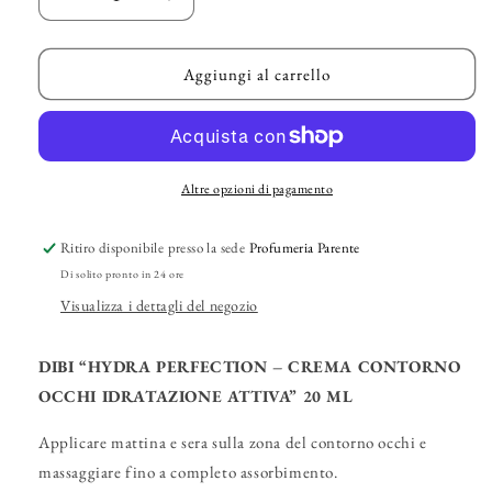
Diminuisci
Aumenta
quantità
quantità
per
per
DIBI
DIBI
Aggiungi al carrello
–
–
“Crema
“Crema
Contorno
Contorno
Occhi
Occhi
Idratazione
Idratazione
Altre opzioni di pagamento
Attiva”
Attiva”
Ritiro disponibile presso la sede
Profumeria Parente
Di solito pronto in 24 ore
Visualizza i dettagli del negozio
DIBI “HYDRA PERFECTION – CREMA CONTORNO
OCCHI IDRATAZIONE ATTIVA” 20 ML
Applicare mattina e sera sulla zona del contorno occhi e
massaggiare fino a completo assorbimento.