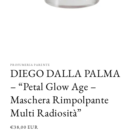
Apri
contenuti
multimediali
1
in
PROFUMERIA PARENTE
finestra
DIEGO DALLA PALMA
modale
– “Petal Glow Age –
Maschera Rimpolpante
Multi Radiosità”
Prezzo
€38,00 EUR