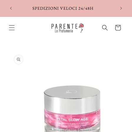
Vai
direttamente
SPEDIZIONI VELOCI 24/48H
ai contenuti
Carrello
Passa alle
informazioni
sul prodotto