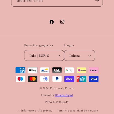
Indirizzo email
Facebook
Instagram
Paese/Area geografica
Lingua
Italia | EUR €
Italiano
Metodi
di
pagamento
© 2026,
Profumeria Parente
Powered by
D’alterio Digital
P.IVA 04553140619
Informativa sulla privacy
Termini e condizioni del servizio