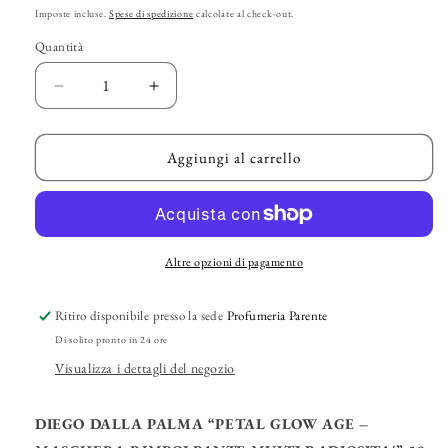
di
Imposte incluse.
Spese di spedizione
calcolate al check-out.
listino
Quantità
Diminuisci
Aumenta
quantità
quantità
per
per
DIEGO
DIEGO
Aggiungi al carrello
DALLA
DALLA
PALMA
PALMA
–
–
“Petal
“Petal
Glow
Glow
Altre opzioni di pagamento
Age
Age
–
–
Ritiro disponibile presso la sede
Profumeria Parente
Maschera
Maschera
Di solito pronto in 24 ore
Rimpolpante
Rimpolpante
Multi
Multi
Visualizza i dettagli del negozio
Radiosità”
Radiosità”
DIEGO DALLA PALMA “PETAL GLOW AGE –