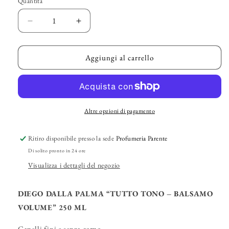
Quantità
Diminuisci
Aumenta
quantità
quantità
per
per
DIEGO
DIEGO
Aggiungi al carrello
DALLA
DALLA
PALMA
PALMA
–
–
“Tutto
“Tutto
Tono
Tono
Altre opzioni di pagamento
–
–
Balsamo
Balsamo
Ritiro disponibile presso la sede
Profumeria Parente
Volume”
Volume”
Di solito pronto in 24 ore
Visualizza i dettagli del negozio
DIEGO DALLA PALMA “TUTTO TONO – BALSAMO
VOLUME” 250 ML
Capelli fini e senza corpo.