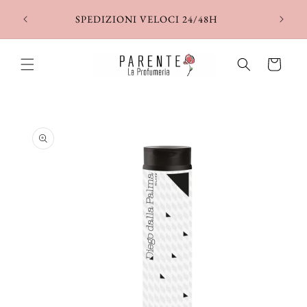
Vai
direttamente
SPEDIZIONI VELOCI 24/48H
ai contenuti
Carrello
Passa alle
informazioni
sul prodotto