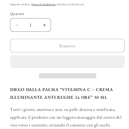
di
Imposte incluse.
Spese di spedizione
calcolate al check-out.
listino
Quantità
Diminuisci
Aumenta
quantità
quantità
per
per
DIEGO
DIEGO
Esaurito
DALLA
DALLA
PALMA
PALMA
–
–
“Vitamina
“Vitamina
C
C
-
-
Crema
Crema
DIEGO DALLA PALMA “VITAMINA C – CREMA
Illuminante
Illuminante
ILLUMINANTE ANTI RUGHE 24 ORE” 50 ML
Anti
Anti
Rughe
Rughe
Tutti i giorni, mattina e sera. su pelle detersa e tonificata,
24
24
applicare il prodotto con un leggero massaggio dal centro del
Ore”
Ore”
viso verso i contorni, evitando il contatto con gli occhi.