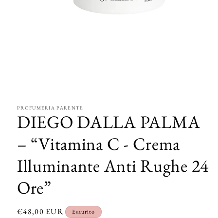
Apri
contenuti
multimediali
1
in
PROFUMERIA PARENTE
finestra
DIEGO DALLA PALMA
modale
– “Vitamina C - Crema
Illuminante Anti Rughe 24
Ore”
Prezzo
€48,00 EUR
Esaurito