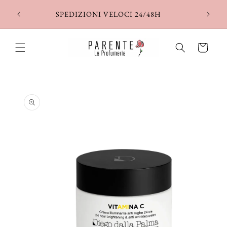
Vai
direttamente
SPEDIZIONI VELOCI 24/48H
ai contenuti
Carrello
Passa alle
informazioni
sul prodotto