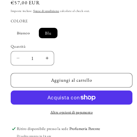
Prezzo
€57,00 EUR
di
Imposte incluse.
Spese di spedizione
calcolate al check-out.
listino
COLORE
Variante
Bianco
Blu
esaurita
o
non
Quantità
disponibile
Diminuisci
Aumenta
quantità
quantità
per
per
ETRO
ETRO
Aggiungi al carrello
–
–
“Pochette
“Pochette
Media”
Media”
Altre opzioni di pagamento
Ritiro disponibile presso la sede
Profumeria Parente
Di solito pronto in 24 ore