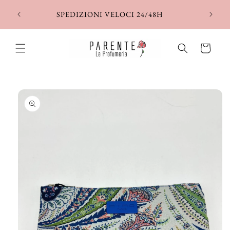
Vai
direttamente
SPEDIZIONI VELOCI 24/48H
ai contenuti
Carrello
Passa alle
informazioni
sul prodotto