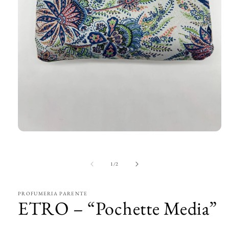
Apri
contenuti
multimediali
1
su
1
/
2
in
finestra
modale
PROFUMERIA PARENTE
ETRO – “Pochette Media”