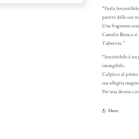
“Furla Irresistibi
partire dalle sue no
Una fragranza sen
Camelia Bianca si 
Tuberosa.”
“Irresistibile è u
intangibile.
Colpisce al primo 
sua allegria magne
Per una donna co
Share