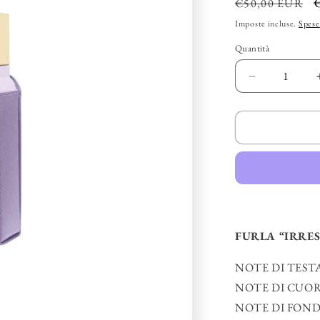
Prezzo
€50,00 EUR
di
Imposte incluse.
Spese
listino
Quantità
Diminuisci
quantità
per
FURLA
–
“Irresistibile
EDP
FURLA “IRRES
NOTE DI TESTA: F
NOTE DI CUORE: 
NOTE DI FONDO: