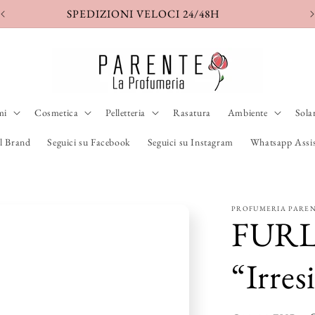
SPEDIZIONE ASSICURATA
S
mi
Cosmetica
Pelletteria
Rasatura
Ambiente
Sola
l Brand
Seguici su Facebook
Seguici su Instagram
Whatsapp Assis
PROFUMERIA PARE
FURL
“Irres