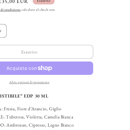
Prezzo
€35,00 EUR
Esaurito
g
scontato
 di spedizione
calcolate al check-out.
r
a
Aumenta
f
quantità
i
per
FURLA
Esaurito
c
–
”
“Irresistibile”
a
EDP
Altre opzioni di pagamento
ISTIBILE” EDP 30 ML
resia, Fiore d’Arancio, Giglio
Tuberosa, Violetta, Camelia Bianca
 Ambroxan, Cipresso, Legno Bianco