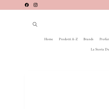
Vai
direttamente
Facebook
Instagram
ai contenuti
Home
Prodotti A-Z
Brands
Profu
La Storia De
Passa alle
informazioni
sul prodotto