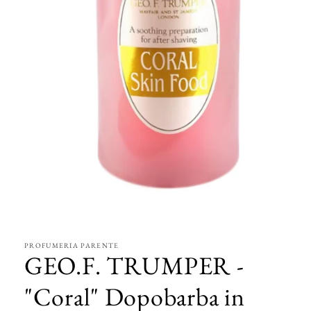
Apri
contenuti
multimediali
1
in
PROFUMERIA PARENTE
finestra
GEO.F. TRUMPER -
modale
"Coral" Dopobarba in