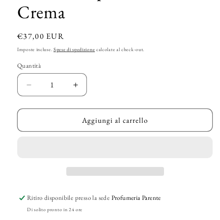
Crema
Prezzo
€37,00 EUR
di
Imposte incluse.
Spese di spedizione
calcolate al check-out.
listino
Quantità
Diminuisci
Aumenta
quantità
quantità
per
per
GEO.F.
GEO.F.
Aggiungi al carrello
TRUMPER
TRUMPER
-
-
&quot;Coral&quot;
&quot;Coral&quot;
Dopobarba
Dopobarba
in
in
Crema
Crema
Ritiro disponibile presso la sede
Profumeria Parente
Di solito pronto in 24 ore