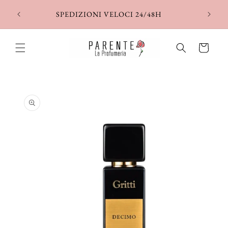
Vai
direttamente
SPEDIZIONI VELOCI 24/48H
ai contenuti
Carrello
Passa alle
informazioni
sul prodotto