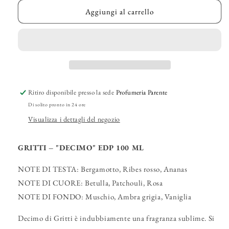
per
per
GRITTI
GRITTI
Aggiungi al carrello
–
–
&quot;Decimo&quot;
&quot;Decimo&quot;
EDP
EDP
Ritiro disponibile presso la sede
Profumeria Parente
Di solito pronto in 24 ore
Visualizza i dettagli del negozio
GRITTI – "DECIMO" EDP 100 ML
NOTE DI TESTA: Bergamotto, Ribes rosso, Ananas
NOTE DI CUORE: Betulla, Patchouli, Rosa
NOTE DI FONDO: Muschio, Ambra grigia, Vaniglia
Decimo di Gritti è indubbiamente una fragranza sublime. Si