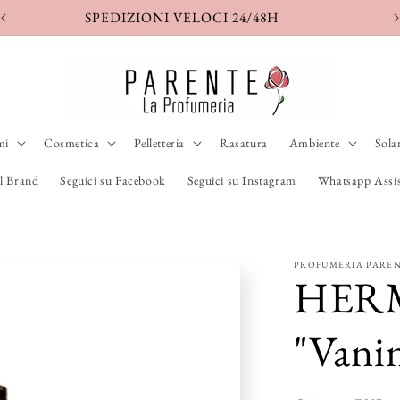
SPEDIZIONI VELOCI 24/48H
mi
Cosmetica
Pelletteria
Rasatura
Ambiente
Sola
l Brand
Seguici su Facebook
Seguici su Instagram
Whatsapp Assis
PROFUMERIA PARE
HERM
"Vani