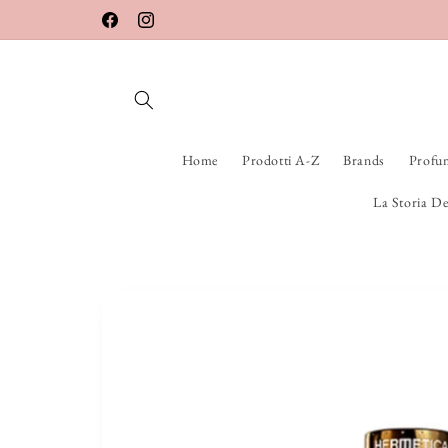
Vai
direttamente
Facebook
Instagram
ai contenuti
Home
Prodotti A-Z
Brands
Profu
La Storia De
Passa alle
informazioni
sul prodotto