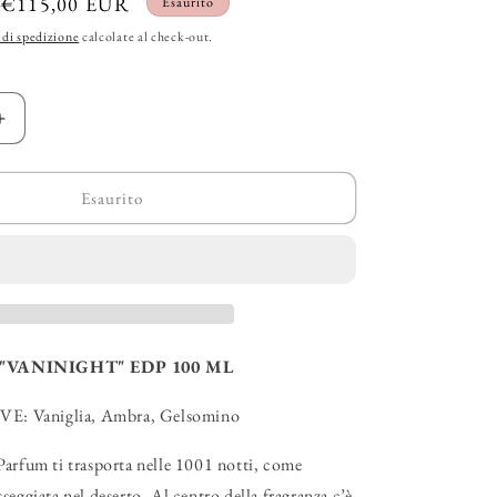
Prezzo
€115,00 EUR
Esaurito
g
scontato
 di spedizione
calcolate al check-out.
r
a
Aumenta
f
quantità
i
per
A
HERMETICA
Esaurito
c
-
ight&quot;
&quot;Vaninight&quot;
a
EDP
"VANINIGHT" EDP 100 ML
: Vaniglia, Ambra, Gelsomino
Parfum ti trasporta nelle 1001 notti, come
seggiata nel deserto. Al centro della fragranza c’è