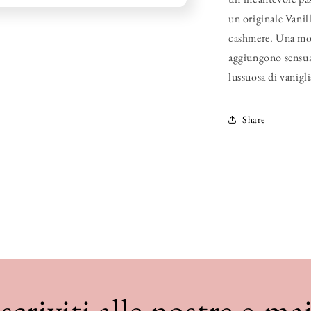
un originale Vanil
cashmere. Una mol
aggiungono sensual
lussuosa di vanigli
Share
Iscriviti alle nostre e-mai