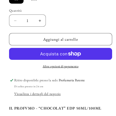
Quantità
Diminuisci
Aumenta
quantità
quantità
per
per
IL
IL
Aggiungi al carrello
PROFVMO
PROFVMO
–
–
“Chocolat”
“Chocolat”
EDP
EDP
Altre opzioni di pagamento
Ritiro disponibile presso la sede
Profumeria Parente
Di solito pronto in 24 ore
Visualizza i dettagli del negozio
IL PROFVMO - “CHOCOLAT” EDP 50ML/100ML