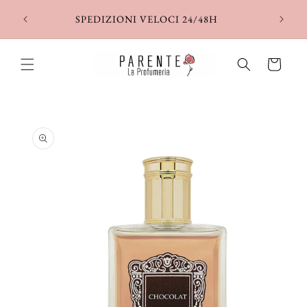
Vai
direttamente
SPEDIZIONI VELOCI 24/48H
ai contenuti
Carrello
Passa alle
informazioni
sul prodotto