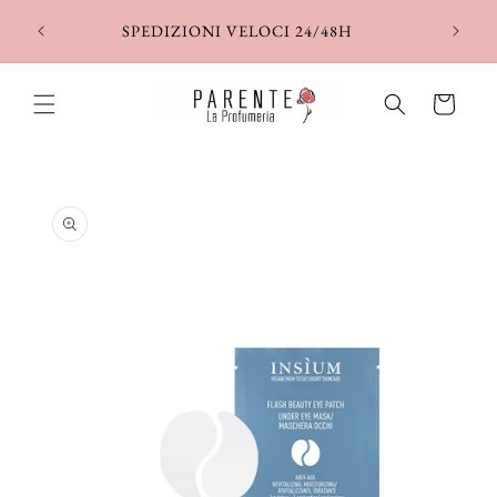
Vai
direttamente
SPEDIZIONI VELOCI 24/48H
ai contenuti
Carrello
Passa alle
informazioni
sul prodotto