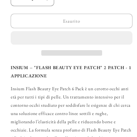
Diminuisci
Aumenta
quantità
quantità
per
per
INSIUM
INSIUM
Esaurito
–
–
&quot;Flash
&quot;Flash
Beauty
Beauty
Eye
Eye
Patch&quot;
Patch&quot;
INSIUM – "FLASH BEAUTY EYE PATCH" 2 PATCH - 1
APPLICAZIONE
Insium Flash Beauty Eye Patch 6 Pack è un cerotto occhi anti
età per tutti i tipi di pelle. Un trattamento intensivo per il
contorno occhi studiato per soddisfare le esigenze di chi cerca
una soluzione efficace contro linee sottili e rughe,
migliorando l’elasticità della pelle e riducendo borse e
occhiaie. La formula senza profumo di Flash Beauty Eye Patch