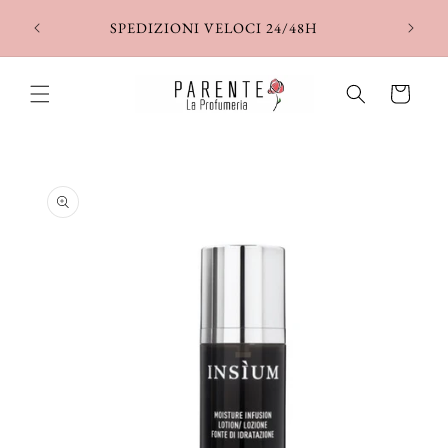
Vai
direttamente
SPEDIZIONI VELOCI 24/48H
ai contenuti
Carrello
Passa alle
informazioni
sul prodotto