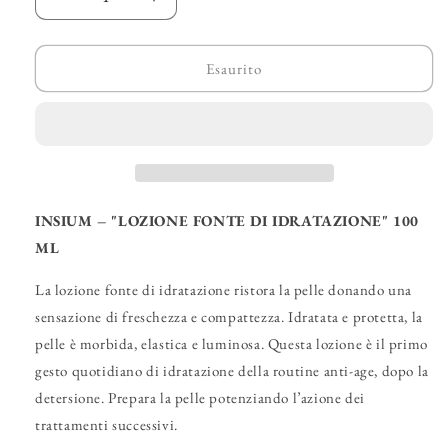
Diminuisci
Aumenta
quantità
quantità
per
per
INSIUM
INSIUM
Esaurito
–
–
&quot;Lozione
&quot;Lozione
Fonte
Fonte
di
di
Idratazione&quot;
Idratazione&quot;
INSIUM – "LOZIONE FONTE DI IDRATAZIONE" 100
ML
La lozione fonte di idratazione ristora la pelle donando una
sensazione di freschezza e compattezza. Idratata e protetta, la
pelle è morbida, elastica e luminosa. Questa lozione è il primo
gesto quotidiano di idratazione della routine anti-age, dopo la
detersione. Prepara la pelle potenziando l’azione dei
trattamenti successivi.