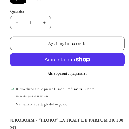
Quantità
Diminuisci
Aumenta
quantità
quantità
per
per
JEROBOAM
JEROBOAM
Aggiungi al carrello
-
-
&quot;Floro&quot;
&quot;Floro&quot;
Extrait
Extrait
de
de
Parfum
Parfum
Altre opzioni di pagamento
Ritiro disponibile presso la sede
Profumeria Parente
Di solito pronto in 24 ore
Visualizza i dettagli del negozio
JEROBOAM - "FLORO" EXTRAIT DE PARFUM 30/100
ML