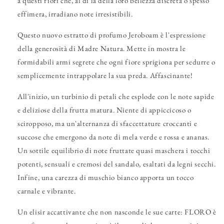
a questi fiori che, al di là della loro bellezza discreta o spesso
effimera, irradiano note irresistibili.
Questo nuovo estratto di profumo Jeroboam è l'espressione
della generosità di Madre Natura. Mette in mostra le
formidabili armi segrete che ogni fiore sprigiona per sedurre o
semplicemente intrappolare la sua preda. Affascinante!
All'inizio, un turbinio di petali che esplode con le note sapide
e deliziose della frutta matura. Niente di appiccicoso o
sciropposo, ma un'alternanza di sfaccettature croccanti e
succose che emergono da note di mela verde e rossa e ananas.
Un sottile equilibrio di note fruttate quasi maschera i tocchi
potenti, sensuali e cremosi del sandalo, esaltati da legni secchi.
Infine, una carezza di muschio bianco apporta un tocco
carnale e vibrante.
Un elisir accattivante che non nasconde le sue carte: FLORO è