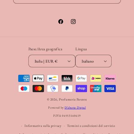
Facebook
Instagram
Paese/Area geografica
Lingua
Italia | EUR €
Italiano
Metodi
di
pagamento
© 2026,
Profumeria Parente
Powered by
D’alterio Digital
P.IVA 04553140619
Informativa sulla privacy
Termini e condizioni del servizio