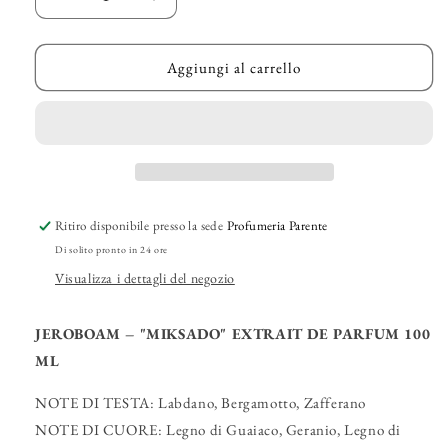
Diminuisci
Aumenta
quantità
quantità
per
per
JEROBOAM
JEROBOAM
Aggiungi al carrello
–
–
&quot;Miksado&quot;
&quot;Miksado&quot;
Extrait
Extrait
de
de
Parfum
Parfum
Ritiro disponibile presso la sede
Profumeria Parente
Di solito pronto in 24 ore
Visualizza i dettagli del negozio
JEROBOAM – "MIKSADO" EXTRAIT DE PARFUM 100
ML
NOTE DI TESTA: Labdano, Bergamotto, Zafferano
NOTE DI CUORE: Legno di Guaiaco, Geranio, Legno di