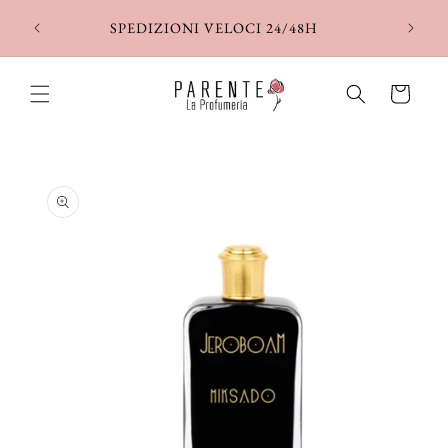
Vai
direttamente
SPEDIZIONI VELOCI 24/48H
ai contenuti
Carrello
Passa alle
informazioni
sul prodotto