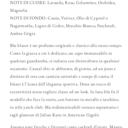
NOTE DI CUORE: Lavanda, Rosa, Gelsomino, Orchidea,
Magnolia
NOTE DI FONDO: Cuoio, Vetiver, Olio di Cypriol o
Nagarmotha, Legno di Cedro, Muschio Bianco, Patchouli,
Ambra Grigia
Blu blazer è un profumo originale e classico allo stesso tempo.
Come la giacca a cui è dedicato, un capo immancabile in
qualsiasi guardaroba, si indossa con disinvoltura in qualsiasi
occasione. Casual chic se abbinato, di giorno, ad un jeans e
distinto di sera con camicia sartoriale e scarpe di cuoio, il
blazer è l’icona dell’eleganza sportiva. Dona un tocco di
eccentricità senza togliere classe ad un look. In lana blu fu il
modello che fece la storia, con bottoni in metallo e taschino,
in stile yatch club. Ma indimenticabili restano soprattutto i
tagli glamour di Julian Kane in American Gigolò.
Aprono note fresche e frizzanti come cocktail d’estate. Mango