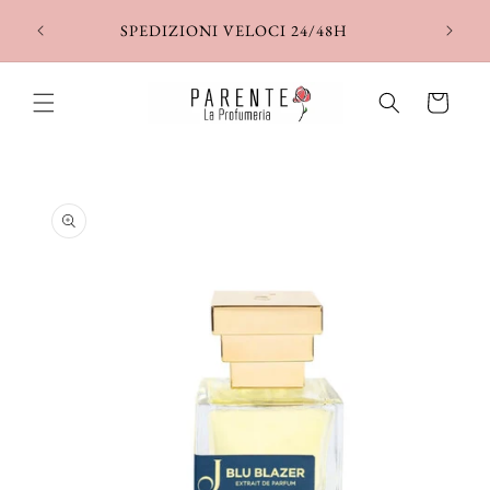
Vai
direttamente
SPEDIZIONI VELOCI 24/48H
ai contenuti
Carrello
Passa alle
informazioni
sul prodotto