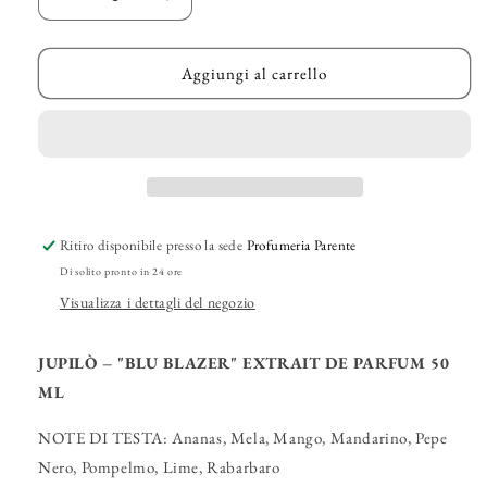
Diminuisci
Aumenta
quantità
quantità
per
per
JUPILÒ
JUPILÒ
Aggiungi al carrello
–
–
&quot;Blu
&quot;Blu
Blazer&quot;
Blazer&quot;
Extrait
Extrait
de
de
Parfum
Parfum
Ritiro disponibile presso la sede
Profumeria Parente
Di solito pronto in 24 ore
Visualizza i dettagli del negozio
JUPILÒ – "BLU BLAZER" EXTRAIT DE PARFUM 50
ML
NOTE DI TESTA: Ananas, Mela, Mango, Mandarino, Pepe
Nero, Pompelmo, Lime, Rabarbaro