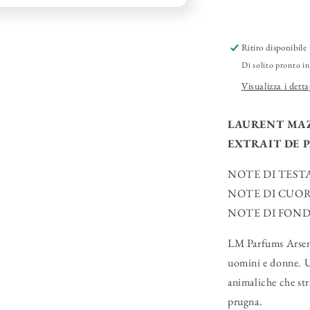
Extreme&qu
Extrait
de
Ritiro disponibile 
Parfum
Di solito pronto in
Visualizza i detta
LAURENT MAZ
EXTRAIT DE 
NOTE DI TESTA: 
NOTE DI CUORE:
NOTE DI FONDO: C
LM Parfums Arseni
uomini e donne. U
animaliche che str
prugna.