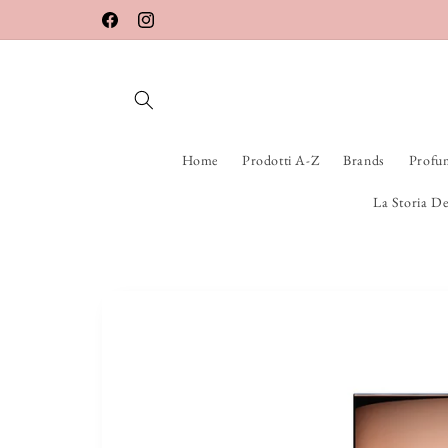
Vai
direttamente
Facebook
Instagram
ai contenuti
Home
Prodotti A-Z
Brands
Profu
La Storia De
Passa alle
informazioni
sul prodotto