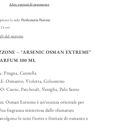
ot;
Extreme&quot;
Altre opzioni di pagamento
Extrait
de
presso la sede
Profumeria Parente
Parfum
 24 ore
gli del negozio
ZONE – "ARSENIC OSMAN EXTREME"
PARFUM 100 ML
Prugna, Cannella
 Osmanto, Violetta, Gelsomino
uoio, Patchouli, Vaniglia, Palo Santo
c Osman Extreme è un’essenza orientale per
na fragranza misteriosa dalle sfumature
avolgono le note fiorite e fruttate di osmanto e