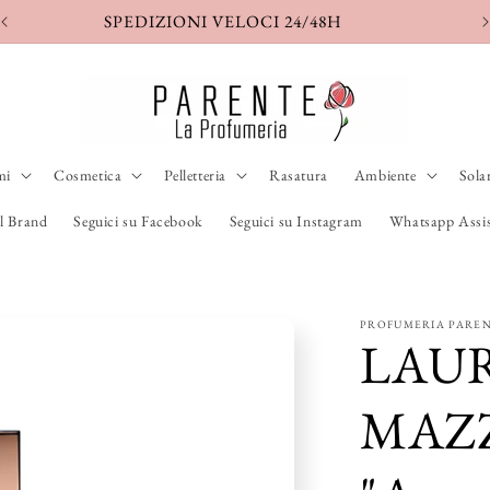
SPEDIZIONE ASSICURATA
S
mi
Cosmetica
Pelletteria
Rasatura
Ambiente
Sola
l Brand
Seguici su Facebook
Seguici su Instagram
Whatsapp Assis
PROFUMERIA PARE
LAU
MAZ