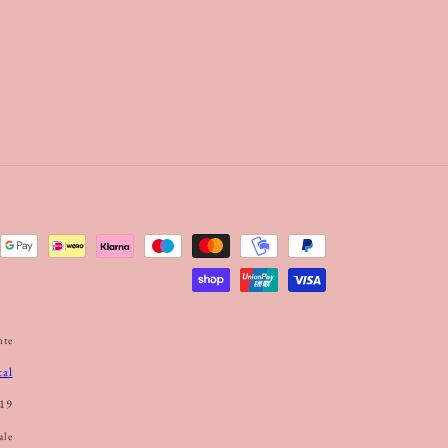
nte
tal
19
ale