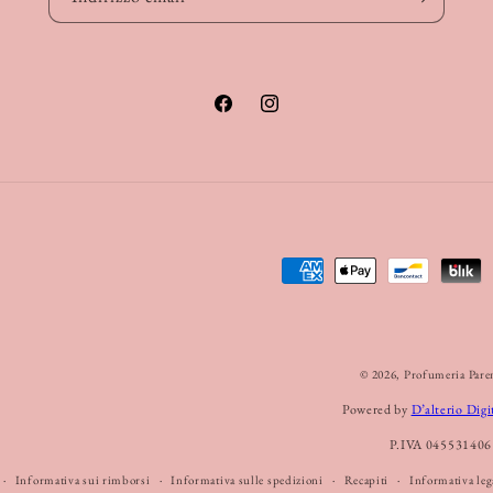
Facebook
Instagram
Metodi
di
pagamento
© 2026,
Profumeria Pare
Powered by
D’alterio Digi
P.IVA 045531406
Informativa sui rimborsi
Informativa sulle spedizioni
Recapiti
Informativa leg