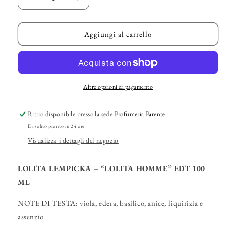
Diminuisci
Aumenta
quantità
quantità
per
per
LOLITA
LOLITA
Aggiungi al carrello
LEMPICKA
LEMPICKA
–
–
“Lolita
“Lolita
Homme”
Homme”
EDT
EDT
Altre opzioni di pagamento
Ritiro disponibile presso la sede
Profumeria Parente
Di solito pronto in 24 ore
Visualizza i dettagli del negozio
LOLITA LEMPICKA – “LOLITA HOMME” EDT 100
ML
NOTE DI TESTA: viola, edera, basilico, anice, liquirizia e
assenzio