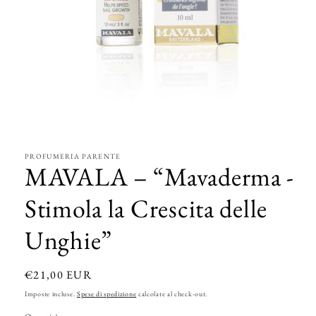
Apri
contenuti
multimediali
1
in
PROFUMERIA PARENTE
finestra
MAVALA – “Mavaderma -
modale
Stimola la Crescita delle
Unghie”
Prezzo
€21,00 EUR
di
Imposte incluse.
Spese di spedizione
calcolate al check-out.
listino