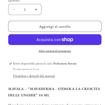
Quantità
Diminuisci
Aumenta
quantità
quantità
per
per
MAVALA
MAVALA
Aggiungi al carrello
–
–
“Mavaderma
“Mavaderma
-
-
Stimola
Stimola
la
la
Altre opzioni di pagamento
Crescita
Crescita
delle
delle
Ritiro disponibile presso la sede
Profumeria Parente
Unghie”
Unghie”
Di solito pronto in 24 ore
Visualizza i dettagli del negozio
MAVALA – “MAVADERMA - STIMOLA LA CRESCITA
DELLE UNGHIE” 10 ML
Mavaderma à è un prodotto nutriente che penetra, attraverso i