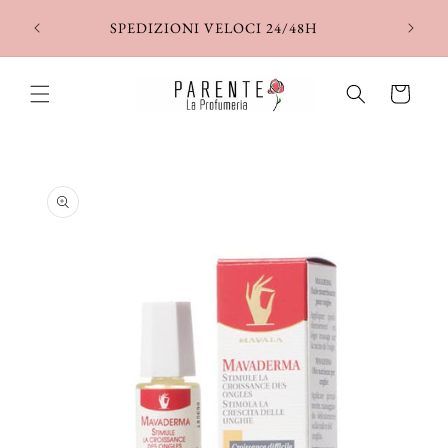
Vai
direttamente
SPEDIZIONI VELOCI 24/48H
ai contenuti
Carrello
Passa alle
informazioni
sul prodotto