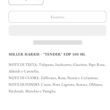
Diminuisci
Aumenta
quantità
quantità
per
per
MILLER
MILLER
Esaurito
HARRIS
HARRIS
-
-
&quot;Tender&quot;
&quot;Tender&quot;
EDP
EDP
MILLER HARRIS - "TENDER" EDP 100 ML
NOTE DI TESTA: Tulipano, Inchiostro, Giacinto, Pepe Rosa,
Aldeidi e Cannella;
NOTE DI CUORE: Zafferano, Rosa, Peonia e Ciclamino;
NOTE DI FONDO: Cuoio, Note Legnose, Storace, Olibano,
Patchouli, Muschio e Vaniglia.