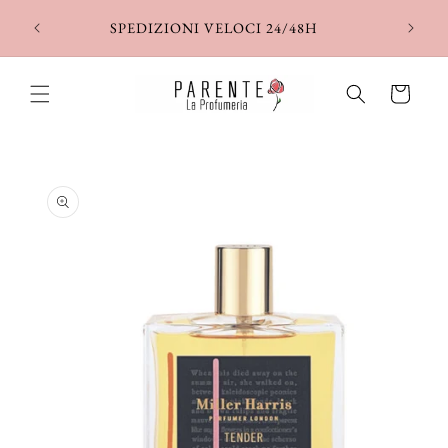
Vai
direttamente
SPEDIZIONI VELOCI 24/48H
ai contenuti
Carrello
Passa alle
informazioni
sul prodotto