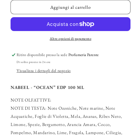
per
per
NABEEL
NABEEL
Aggiungi al carrello
–
–
“Ocean”
“Ocean”
EDP
EDP
Altre opzioni di pagamento
Ritiro disponibile presso la sede
Profumeria Parente
Di solito pronto in 24 ore
Visualizza i dettagli del negozio
NABEEL - “OCEAN” EDP 100 ML
NOTE OLFATTIVE:
NOTE DI TESTA: Note Ozoniche, Note marine, Note
Acquatiche, Foglie di Violetta, Mela, Ananas, Ribes Nero,
Limone, Spezie, Bergamotto, Arancia Amara, Cocco,
Pompelmo, Mandarino, Lime, Fragola, Lampone, Ciliegia,