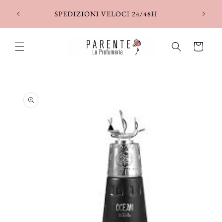
Vai
direttamente
SPEDIZIONI VELOCI 24/48H
ai contenuti
Carrello
Passa alle
informazioni
sul prodotto