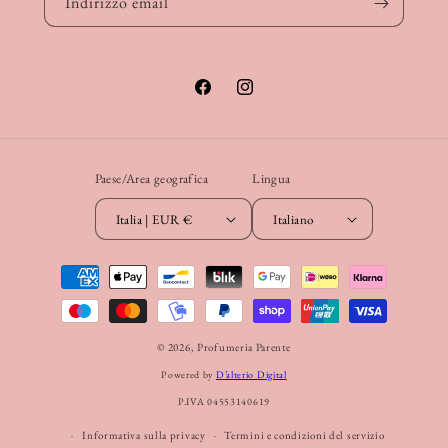
Indirizzo email
Facebook
Instagram
Paese/Area geografica
Lingua
Italia | EUR €
Italiano
Metodi
di
pagamento
© 2026,
Profumeria Parente
Powered by
D’alterio Digital
P.IVA 04553140619
Informativa sulla privacy
Termini e condizioni del servizio