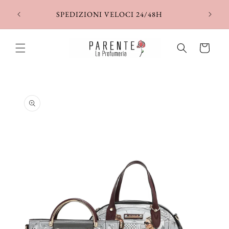
Vai
direttamente
SPEDIZIONI VELOCI 24/48H
ai contenuti
Carrello
Passa alle
informazioni
sul prodotto