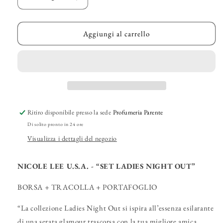
Diminuisci
Aumenta
quantità
quantità
per
per
NICOLE
NICOLE
Aggiungi al carrello
LEE
LEE
U.S.A.
U.S.A.
-
-
“Set
“Set
Ladies
Ladies
Night
Night
Out”
Out”
Ritiro disponibile presso la sede
Profumeria Parente
Di solito pronto in 24 ore
Visualizza i dettagli del negozio
NICOLE LEE U.S.A. - “SET LADIES NIGHT OUT”
BORSA + TRACOLLA + PORTAFOGLIO
“La collezione Ladies Night Out si ispira all’essenza esilarante
di una serata glamour trascorsa con la tua migliore amica,