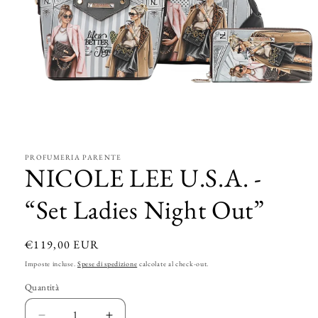
Apri
contenuti
multimediali
1
in
PROFUMERIA PARENTE
finestra
NICOLE LEE U.S.A. -
modale
“Set Ladies Night Out”
Prezzo
€119,00 EUR
di
Imposte incluse.
Spese di spedizione
calcolate al check-out.
listino
Quantità