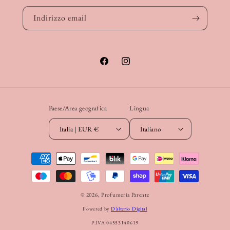
Indirizzo email
Facebook
Instagram
Paese/Area geografica
Lingua
Italia | EUR €
Italiano
Metodi
di
pagamento
© 2026,
Profumeria Parente
Powered by
D’alterio Digital
P.IVA 04553140619