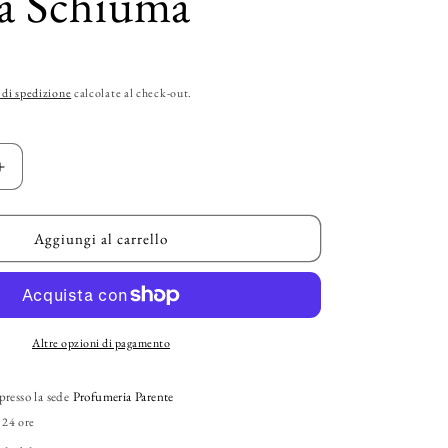
a Schiuma
g
r
a
 di spedizione
calcolate al check-out.
f
i
Aumenta
c
quantità
per
a
ORTIGIA
Aggiungi al carrello
–
“Melograno”
Bagno
e
Doccia
Altre opzioni di pagamento
Schiuma
presso la sede
Profumeria Parente
 24 ore