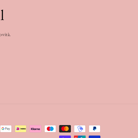
l
novità.