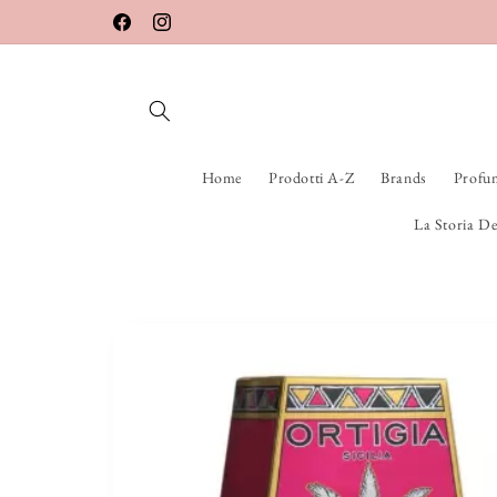
Vai
SPEDIZIONI VELOCI 24/48H
direttamente
Facebook
Instagram
ai contenuti
Home
Prodotti A-Z
Brands
Profu
La Storia De
Passa alle
informazioni
sul prodotto