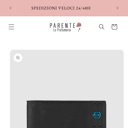
Vai
direttamente
SPEDIZIONI VELOCI 24/48H
ai contenuti
Carrello
Passa alle
informazioni
sul prodotto