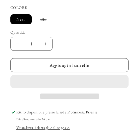
listino
COLORE
Variante
Nero
Blu
esaurita
o
non
Quantità
disponibile
Diminuisci
Aumenta
quantità
quantità
per
per
PIQUADRO
PIQUADRO
Aggiungi al carrello
–
–
“Portafoglio
“Portafoglio
con
con
Porta
Porta
Monete”
Monete”
Ritiro disponibile presso la sede
Profumeria Parente
Di solito pronto in 24 ore
Visualizza i dettagli del negozio