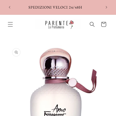
Vai
direttamente
SPEDIZIONI VELOCI 24/48H
ai contenuti
Carrello
Passa alle
informazioni
sul prodotto