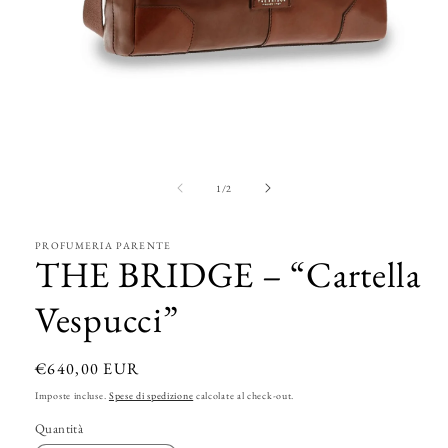
Apri
contenuti
multimediali
1
su
1
/
2
in
finestra
modale
PROFUMERIA PARENTE
THE BRIDGE – “Cartella
Vespucci”
Prezzo
€640,00 EUR
di
Imposte incluse.
Spese di spedizione
calcolate al check-out.
listino
Quantità