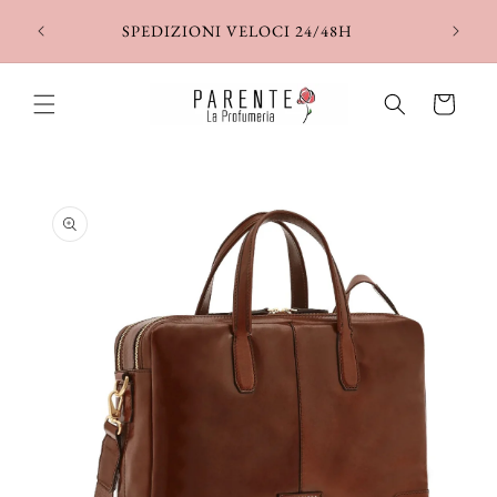
Vai
direttamente
SPEDIZIONI VELOCI 24/48H
ai contenuti
Carrello
Passa alle
informazioni
sul prodotto