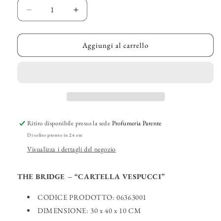
Diminuisci
Aumenta
quantità
quantità
per
per
THE
THE
Aggiungi al carrello
BRIDGE
BRIDGE
–
–
“Cartella
“Cartella
Vespucci”
Vespucci”
Ritiro disponibile presso la sede
Profumeria Parente
Di solito pronto in 24 ore
Visualizza i dettagli del negozio
THE BRIDGE – “CARTELLA VESPUCCI”
CODICE PRODOTTO: 06363001
DIMENSIONE: 30 x 40 x 10 CM