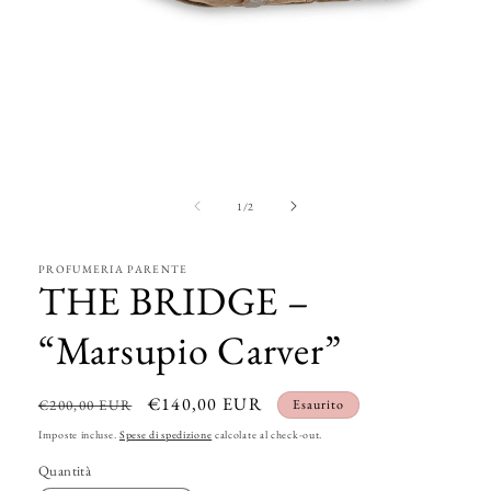
Apri
contenuti
multimediali
1
in
finestra
modale
su
1
/
2
PROFUMERIA PARENTE
THE BRIDGE –
“Marsupio Carver”
Prezzo
Prezzo
€140,00 EUR
€200,00 EUR
Esaurito
di
scontato
Imposte incluse.
Spese di spedizione
calcolate al check-out.
listino
Quantità