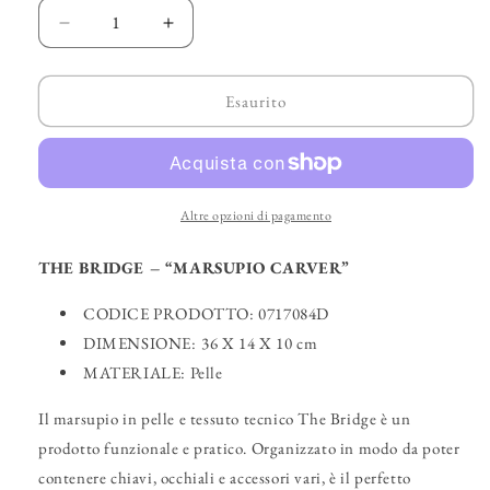
Diminuisci
Aumenta
quantità
quantità
per
per
THE
THE
Esaurito
BRIDGE
BRIDGE
–
–
“Marsupio
“Marsupio
Carver”
Carver”
Altre opzioni di pagamento
THE BRIDGE – “MARSUPIO CARVER”
CODICE PRODOTTO: 0717084D
DIMENSIONE:
36 X 14 X 10 cm
MATERIALE: Pelle
Il marsupio in pelle e tessuto tecnico The Bridge è un
prodotto funzionale e pratico. Organizzato in modo da poter
contenere chiavi, occhiali e accessori vari, è il perfetto