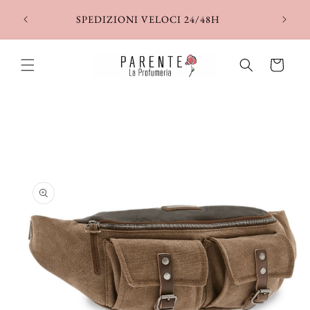
Vai
direttamente
SPEDIZIONI VELOCI 24/48H
ai contenuti
Carrello
Passa alle
informazioni
sul prodotto