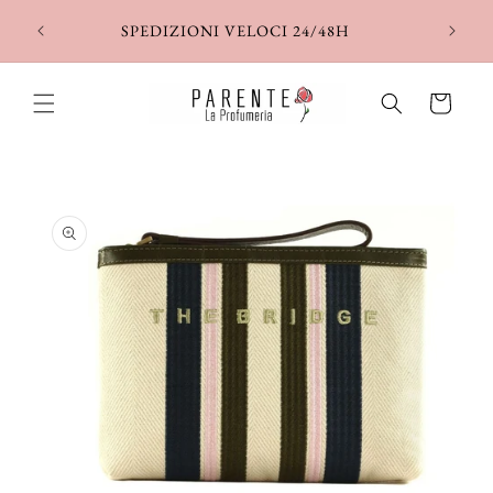
Vai
direttamente
SPEDIZIONI VELOCI 24/48H
ai contenuti
Carrello
Passa alle
informazioni
sul prodotto