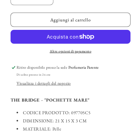
Diminuisci
Aumenta
quantità
quantità
per
per
THE
THE
Aggiungi al carrello
BRIDGE
BRIDGE
-
-
&quot;Pochette
&quot;Pochette
Mare&quot;
Mare&quot;
Altre opzioni di pagamento
Ritiro disponibile presso la sede
Profumeria Parente
Di solito pronto in 24 ore
Visualizza i dettagli del negozio
THE BRIDGE - "POCHETTE MARE"
CODICE PRODOTTO: 097705C5
DIMENSIONE: 21 X 15 X 3 CM
MATERIALE: Pelle