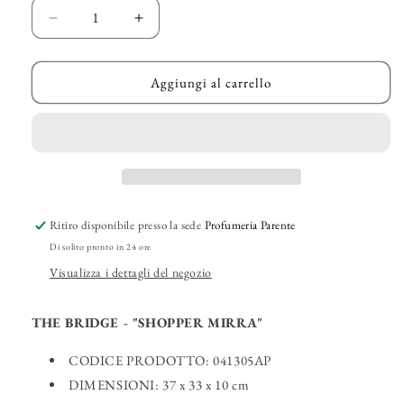
Diminuisci
Aumenta
quantità
quantità
per
per
THE
THE
Aggiungi al carrello
BRIDGE
BRIDGE
-
-
&quot;Shopper
&quot;Shopper
Mirra&quot;
Mirra&quot;
Ritiro disponibile presso la sede
Profumeria Parente
Di solito pronto in 24 ore
Visualizza i dettagli del negozio
THE BRIDGE - "SHOPPER MIRRA"
CODICE PRODOTTO: 041305AP
DIMENSIONI:
37 x 33 x 10
cm