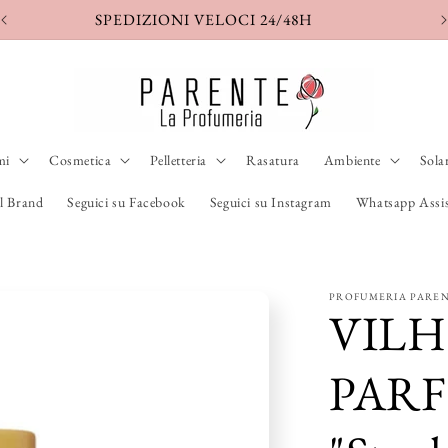
SPEDIZIONE ASSICURATA
S
mi
Cosmetica
Pelletteria
Rasatura
Ambiente
Sola
l Brand
Seguici su Facebook
Seguici su Instagram
Whatsapp Assis
PROFUMERIA PARE
VIL
PARF