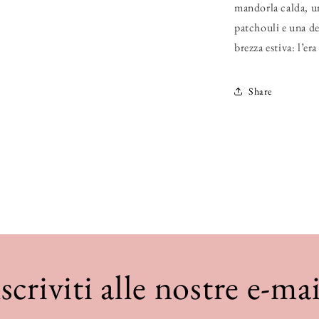
mandorla calda, un
patchouli e una de
brezza estiva: l’e
Share
Iscriviti alle nostre e-mai