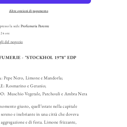
1978&quot;
EDP
Altre opzioni di pagamento
presso la sede
Profumeria Parente
 24 ore
gli del negozio
UMERIE - "STOCKHOL 1978" EDP
A:
Pepe Nero, Limone e Mandorla;
RE:
Rosmarino e Geranio;
DO:
Muschio Vegetale, Patchouli e Ambra Nera
 momento giusto, quell’estate nella capitale
sereno e inebriante in una città che doveva
 aggregazione e di festa. Limone frizzante,