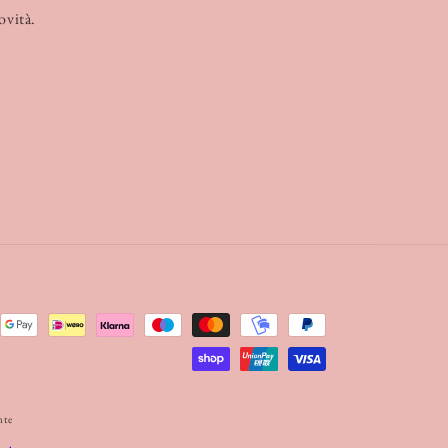
novità.
nte