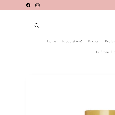
Vai
direttamente
Facebook
Instagram
ai contenuti
Home
Prodotti A-Z
Brands
Profu
La Storia De
Passa alle
informazioni
sul prodotto