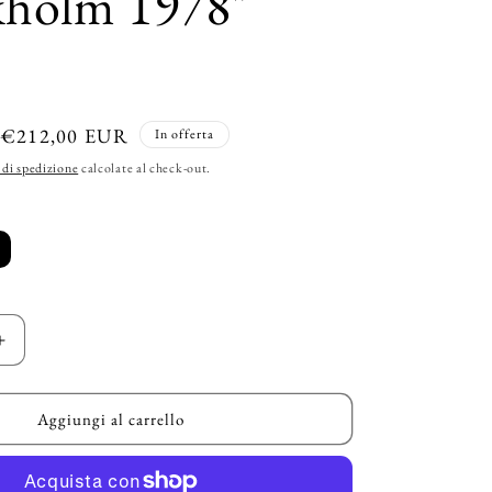
kholm 1978"
g
r
a
f
Prezzo
€212,00 EUR
In offerta
scontato
i
 di spedizione
calcolate al check-out.
c
a
Aumenta
quantità
per
VILHELM
Aggiungi al carrello
IE
PARFUMERIE
-
kholm
&quot;Stockholm