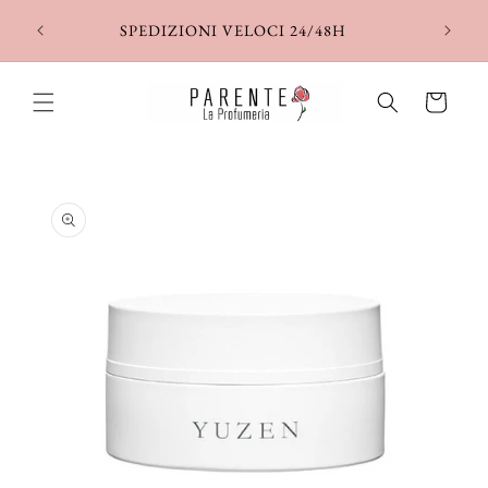
Vai
direttamente
SPEDIZIONI VELOCI 24/48H
ai contenuti
Carrello
Passa alle
informazioni
sul prodotto