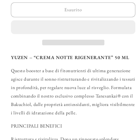
per
per
YUZEN
YUZEN
Esaurito
–
–
“Crema
“Crema
Notte
Notte
Rigenerante”
Rigenerante”
YUZEN – “CREMA NOTTE RIGENERANTE” 50 ML
Questo booster a base di fitonutrienti di ultima generazione
agisce durante il sonno ristrutturando e rivitalizzando i tessuti
in profondità, per regalare nuova luce al risveglio. Formulata
combinando il nostro esclusivo complesso Tanesankai® con il
Bakuchiol, dalle proprietà antiossidanti, migliora visibilmente
i livelli di idratazione della pelle.
PRINCIPALI BENEFICI
Ristruttura e rivitalizza. Dona un rinnovato splendore.