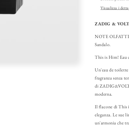
Visualizza i detta
ZADIG & VOLTA
NOTE OLFATTIVE:
Sandalo.
This is Him! Eau d
Un'eau de toilette
fragranza senza te
di ZADIG&VOLTAIR
moderna.
Il flacone di This
eleganza. Le sue l
un'armonia che tra