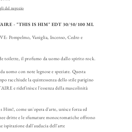
gli del negozio
IRE - "THIS IS HIM" EDT 30/50/100 ML
 Pompelmo, Vaniglia, Incenso, Cedro e
e toilette, il profumo da uomo dallo spirito rock.
 da uomo con note legnose e speziate. Questa
mpo racchiude la quintessenza dello stile parigino
E e ridefinisce l'essenza della mascolinità
 is Him!, come un'opera d'arte, unisce forza ed
inee dritte e le sfumature monocromatiche offrono
e ispirazione dall'audacia dell'arte