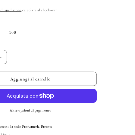
g
 di spedizione
calcolate al check-out.
r
a
100
f
i
c
Aumenta
quantità
a
per
ZADIG
Aggiungi al carrello
&amp;
VOLTAIRE
-
&quot;This
is
Altre opzioni di pagamento
Him&quot;
EDT
presso la sede
Profumeria Parente
 24 ore