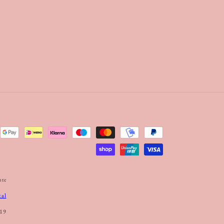
nte
tal
19