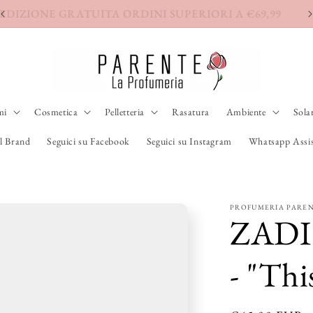
SPEDIZIONE GRATUITA ORDINI SUPERIORI A €69,99
mi
Cosmetica
Pelletteria
Rasatura
Ambiente
Sola
l Brand
Seguici su Facebook
Seguici su Instagram
Whatsapp Assis
PROFUMERIA PARE
ZADI
- "Th