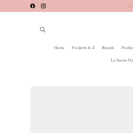
Vai
SPEDIZIONE ASSICURATA
direttamente
Facebook
Instagram
ai contenuti
Home
Prodotti A-Z
Brands
Profu
La Storia De
Passa alle
informazioni
sul prodotto